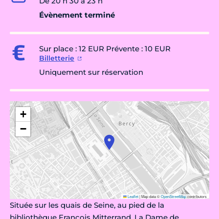
De 20 h 30 à 23 h
Évènement terminé
Sur place : 12 EUR Prévente : 10 EUR
Billetterie
Uniquement sur réservation
+
−
Leaflet
|
Map data ©
OpenStreetMap
contributors
Située sur les quais de Seine, au pied de la
bibliothèque François Mitterrand, La Dame de