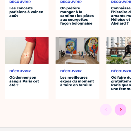
DÉCOUVRIR
DÉCOUVRIR
DÉCOUVRI
Les concerts
On préfère
Connaisse
parisiens à voir en
manger à la
l’histoire 
août
cantine : les pâtes
amants ma
aux courgettes
Héloïse et
façon bolognaise
Abélard ?
DÉCOUVRIR
DÉCOUVRIR
DÉCOUVRI
Où donner son
Les meilleures
Où faire d
sang à Paris cet
expos du moment
gratuitem
été ?
à faire en famille
Paris quan
une femm