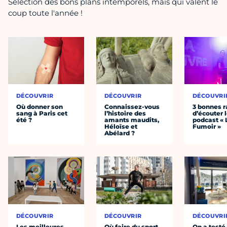
Sélection des bons plans intemporels, mais qui valent le
coup toute l'année !
DÉCOUVRIR
DÉCOUVRIR
DÉCOUVRI
Où donner son
Connaissez-vous
3 bonnes r
sang à Paris cet
l’histoire des
d’écouter 
été ?
amants maudits,
podcast « 
Héloïse et
Fumoir »
Abélard ?
DÉCOUVRIR
DÉCOUVRIR
DÉCOUVRI
Les meilleures
Où faire du sport
On a testé 