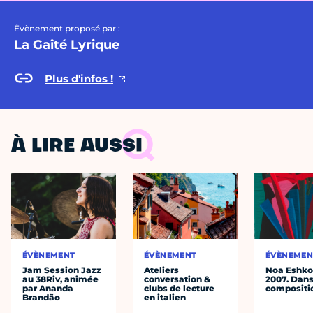
Évènement proposé par :
La Gaîté Lyrique
Plus d'infos !
À LIRE AUSSI
ÉVÈNEMENT
ÉVÈNEMENT
ÉVÈNEMEN
Jam Session Jazz
Ateliers
Noa Eshkol
au 38Riv, animée
conversation &
2007. Dans
par Ananda
clubs de lecture
compositi
Brandão
en italien