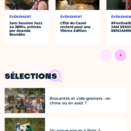
ÉVÈNEMENT
ÉVÈNEMENT
ÉVÈNEMEN
Jam Session Jazz
L’Été du Canal
#Festival
au 38Riv, animée
revient pour une
JAM SESS
par Ananda
19ème édition
BENJAMIN
Brandão
SÉLECTIONS
Brocantes et vide-greniers : on
chine où en août ?
Où pique-niquer à Paris ?