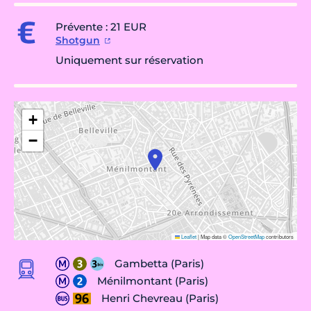
Prévente : 21 EUR
Shotgun
Uniquement sur réservation
+
−
Leaflet
|
Map data ©
OpenStreetMap
contributors
Gambetta (Paris)
Ménilmontant (Paris)
Henri Chevreau (Paris)