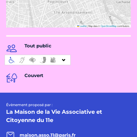
Leaflet
|
Map data ©
OpenStreetMap
contributors
Tout public
Couvert
Évènement proposé par :
La Maison de la Vie Associative et
Citoyenne du 11e
maison.asso.11@paris.fr