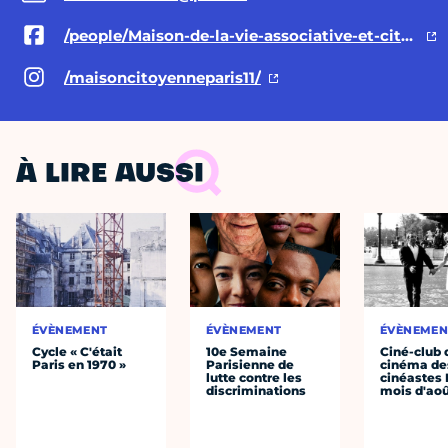
/people/Maison-de-la-vie-associative-et-citoyenne-du-11e/100088124313827/
/maisoncitoyenneparis11/
À LIRE AUSSI
ÉVÈNEMENT
ÉVÈNEMENT
ÉVÈNEMEN
Cycle « C'était
10e Semaine
Ciné-club 
Paris en 1970 »
Parisienne de
cinéma de
lutte contre les
cinéastes 
discriminations
mois d'ao