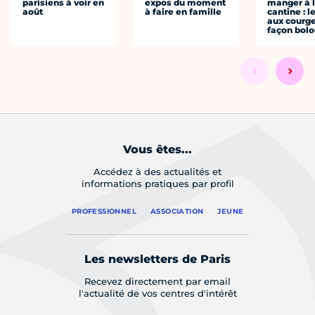
parisiens à voir en
expos du moment
manger à 
août
à faire en famille
cantine : l
aux courge
façon bol
Vous êtes...
Accédez à des actualités et
informations pratiques par profil
PROFESSIONNEL
ASSOCIATION
JEUNE
Les newsletters de Paris
Recevez directement par email
l'actualité de vos centres d'intérêt