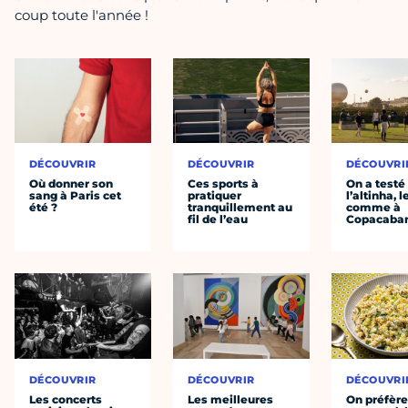
coup toute l'année !
DÉCOUVRIR
DÉCOUVRIR
DÉCOUVRI
Où donner son
Ces sports à
On a testé
sang à Paris cet
pratiquer
l’altinha, l
été ?
tranquillement au
comme à
fil de l’eau
Copacaba
DÉCOUVRIR
DÉCOUVRIR
DÉCOUVRI
Les concerts
Les meilleures
On préfèr