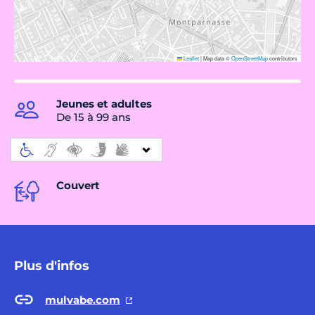
Leaflet
|
Map data ©
OpenStreetMap
contributors
Jeunes et adultes
De 15 à 99 ans
Couvert
Plus d'infos
mulvabe.com