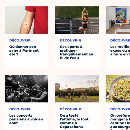
DÉCOUVRIR
DÉCOUVRIR
DÉCOUVRI
Où donner son
Ces sports à
Les meille
sang à Paris cet
pratiquer
expos du
été ?
tranquillement au
à faire en 
fil de l’eau
DÉCOUVRIR
DÉCOUVRIR
DÉCOUVRI
Les concerts
On a testé
On préfèr
parisiens à voir en
l’altinha, le foot
manger à 
août
comme à
cantine : l
Copacabana
aux courge