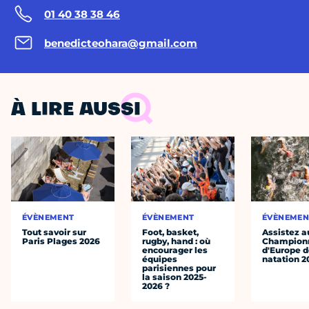
01 40 38 38 46
benedicteohara@gmail.com
À LIRE AUSSI
ÉVÈNEMENT
ÉVÈNEMENT
ÉVÈNEMEN
Tout savoir sur
Foot, basket,
Assistez a
Paris Plages 2026
rugby, hand : où
Champion
encourager les
d'Europe 
équipes
natation 2
parisiennes pour
la saison 2025-
2026 ?