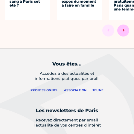
sang à Paris cet
expos du moment
gratuitem
été ?
à faire en famille
Paris quan
une femm
Vous êtes...
Accédez à des actualités et
informations pratiques par profil
PROFESSIONNEL
ASSOCIATION
JEUNE
Les newsletters de Paris
Recevez directement par email
l'actualité de vos centres d'intérêt