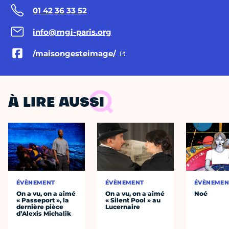
01 42 36 33 52
info@mgi-paris.org
/maisongesteimage/
À LIRE AUSSI
ÉVÈNEMENT
ÉVÈNEMENT
ÉVÈNEMEN
On a vu, on a aimé
On a vu, on a aimé
Noé
« Passeport », la
« Silent Pool » au
dernière pièce
Lucernaire
d’Alexis Michalik