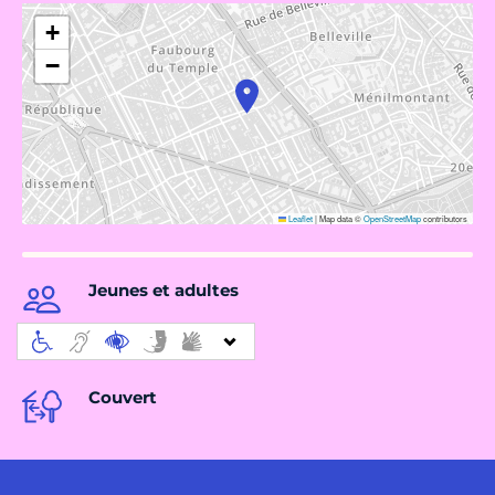
+
−
Leaflet
|
Map data ©
OpenStreetMap
contributors
Jeunes et adultes
Couvert