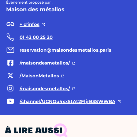
Évènement proposé par :
Maison des métallos
+ d'infos
01 42 00 25 20
reservation@maisondesmetallos.paris
/maisondesmetallos/
/MaisonMetallos
/maisondesmetallos/
/channel/UCNGu4xx5tAt2FljrB3SWWBA
À LIRE AUSSI