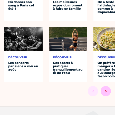
Où donner son
Les meilleures
On a testé
sang à Paris cet
expos du moment
l’altinha, l
été ?
à faire en famille
comme à
Copacaba
DÉCOUVRIR
DÉCOUVRIR
DÉCOUVRI
Les concerts
Ces sports à
On préfèr
parisiens à voir en
pratiquer
manger à 
août
tranquillement au
cantine : l
fil de l’eau
aux courge
façon bol