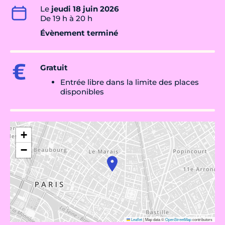
Le
jeudi 18 juin 2026
De 19 h à 20 h
Évènement terminé
Gratuit
Entrée libre dans la limite des places
disponibles
+
−
Leaflet
|
Map data ©
OpenStreetMap
contributors