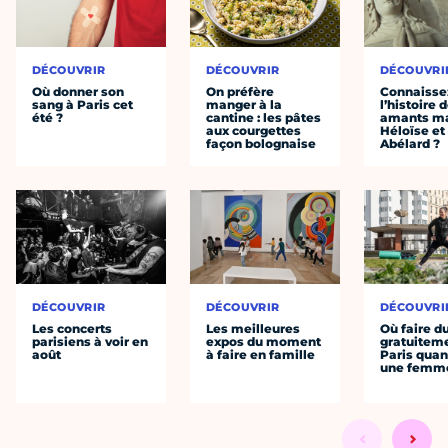
DÉCOUVRIR
DÉCOUVRIR
DÉCOUVRI
Où donner son
On préfère
Connaisse
sang à Paris cet
manger à la
l’histoire 
été ?
cantine : les pâtes
amants ma
aux courgettes
Héloïse et
façon bolognaise
Abélard ?
DÉCOUVRIR
DÉCOUVRIR
DÉCOUVRI
Les concerts
Les meilleures
Où faire d
parisiens à voir en
expos du moment
gratuitem
août
à faire en famille
Paris quan
une femm