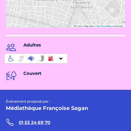
Leaflet
|
Map data ©
OpenStreetMap
contributors
Adultes
Couvert
Évènement proposé par :
Médiathèque Françoise Sagan
01 53 24 69 70