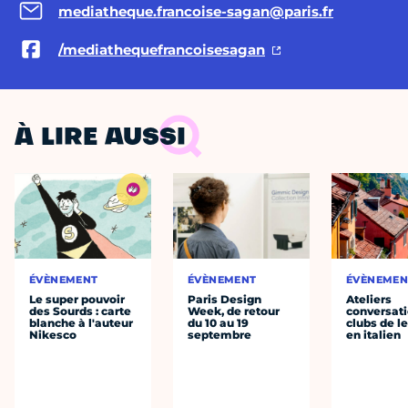
mediatheque.francoise-sagan@paris.fr
/mediathequefrancoisesagan
À LIRE AUSSI
ÉVÈNEMENT
ÉVÈNEMENT
ÉVÈNEMEN
Le super pouvoir
Paris Design
Ateliers
des Sourds : carte
Week, de retour
conversati
blanche à l'auteur
du 10 au 19
clubs de l
Nikesco
septembre
en italien