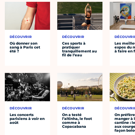
DÉCOUVRIR
DÉCOUVRIR
DÉCOUVRI
Où donner son
Ces sports à
Les meille
sang à Paris cet
pratiquer
expos du
été ?
tranquillement au
à faire en 
fil de l’eau
DÉCOUVRIR
DÉCOUVRIR
DÉCOUVRI
Les concerts
On a testé
On préfèr
parisiens à voir en
l’altinha, le foot
manger à 
août
comme à
cantine : l
Copacabana
aux courge
façon bol