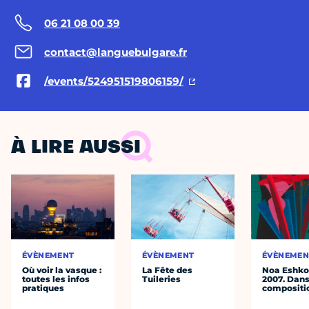
06 21 08 00 39
contact@languebulgare.fr
/events/524951519806159/
À LIRE AUSSI
ÉVÈNEMENT
ÉVÈNEMENT
ÉVÈNEMEN
Où voir la vasque :
La Fête des
Noa Eshkol
toutes les infos
Tuileries
2007. Dans
pratiques
compositi