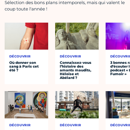
Sélection des bons plans intemporels, mais qui valent le
coup toute l'année !
DÉCOUVRIR
DÉCOUVRIR
DÉCOUVRI
Où donner son
Connaissez-vous
3 bonnes r
sang à Paris cet
l’histoire des
d’écouter 
été ?
amants maudits,
podcast « 
Héloïse et
Fumoir »
Abélard ?
DÉCOUVRIR
DÉCOUVRIR
DÉCOUVRI