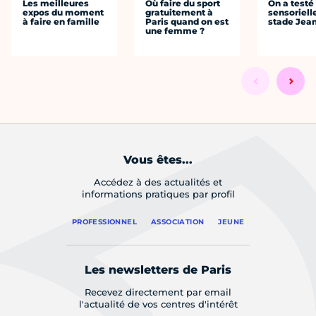
Les meilleures
Où faire du sport
On a testé 
expos du moment
gratuitement à
sensoriell
à faire en famille
Paris quand on est
stade Jea
une femme ?
Vous êtes...
Accédez à des actualités et
informations pratiques par profil
PROFESSIONNEL
ASSOCIATION
JEUNE
Les newsletters de Paris
Recevez directement par email
l'actualité de vos centres d'intérêt