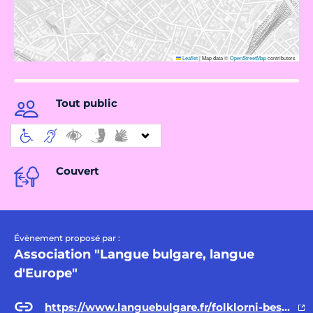
Leaflet
|
Map data ©
OpenStreetMap
contributors
Tout public
Couvert
Évènement proposé par :
Association "Langue bulgare, langue
d'Europe"
https://www.languebulgare.fr/folklorni-besedki-paris-2023/