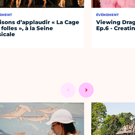
EMENT
ÉVÈNEMENT
aisons d’applaudir « La Cage
Viewing Drag
 folles », à la Seine
Ep.6 - Creati
icale