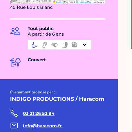
Leaflet
|
Map data ©
OpenStreetMap
contributors
45 Rue Louis Blanc
Tout public
À partir de 6 ans
Couvert
Évènement proposé par :
INDIGO PRODUCTIONS / Haracom
03 21 26 52 94
info@haracom.fr