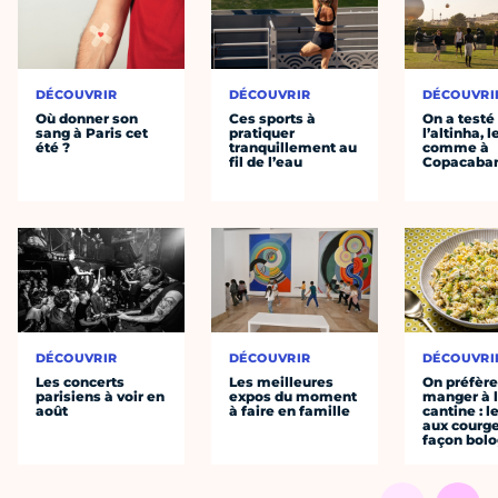
DÉCOUVRIR
DÉCOUVRIR
DÉCOUVRI
Où donner son
Ces sports à
On a testé
sang à Paris cet
pratiquer
l’altinha, l
été ?
tranquillement au
comme à
fil de l’eau
Copacaba
DÉCOUVRIR
DÉCOUVRIR
DÉCOUVRI
Les concerts
Les meilleures
On préfèr
parisiens à voir en
expos du moment
manger à 
août
à faire en famille
cantine : l
aux courge
façon bol