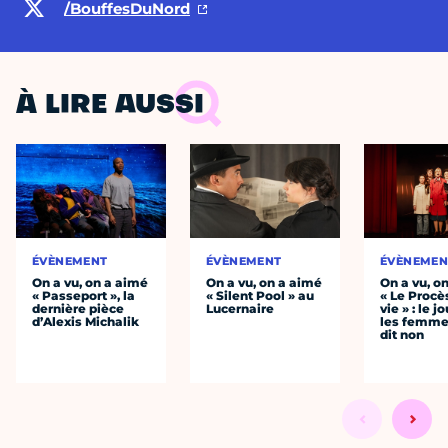
/BouffesDuNord
À LIRE AUSSI
ÉVÈNEMENT
ÉVÈNEMENT
ÉVÈNEMEN
On a vu, on a aimé
On a vu, on a aimé
On a vu, o
« Passeport », la
« Silent Pool » au
« Le Procè
dernière pièce
Lucernaire
vie » : le j
d’Alexis Michalik
les femme
dit non