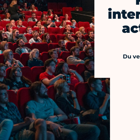
inte
ac
Du ve