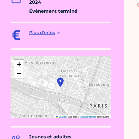
2024
Évènement terminé
Plus d'infos
+
−
Leaflet
|
Map data ©
OpenStreetMap
contributors
Jeunes et adultes