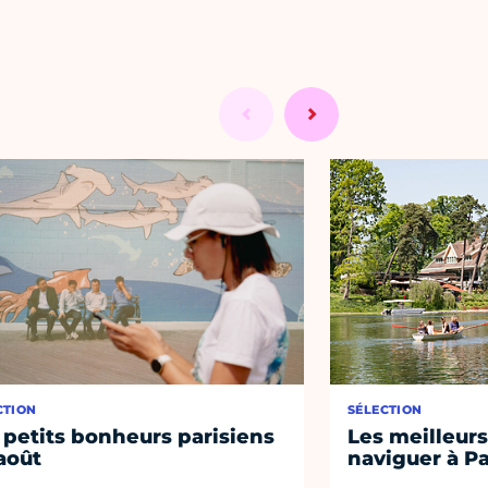
CTION
SÉLECTION
 petits bonheurs parisiens
Les meilleurs
août
naviguer à Pa