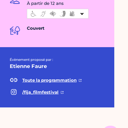
À partir de 12 ans
Couvert
Évènement proposé par :
Etienne Faure
Toute la programmation
/fija_filmfestival