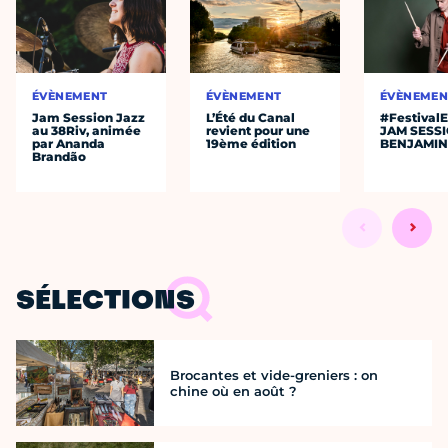
ÉVÈNEMENT
ÉVÈNEMENT
ÉVÈNEMEN
Jam Session Jazz
L’Été du Canal
#Festival
au 38Riv, animée
revient pour une
JAM SESS
par Ananda
19ème édition
BENJAMIN
Brandão
SÉLECTIONS
Brocantes et vide-greniers : on
chine où en août ?