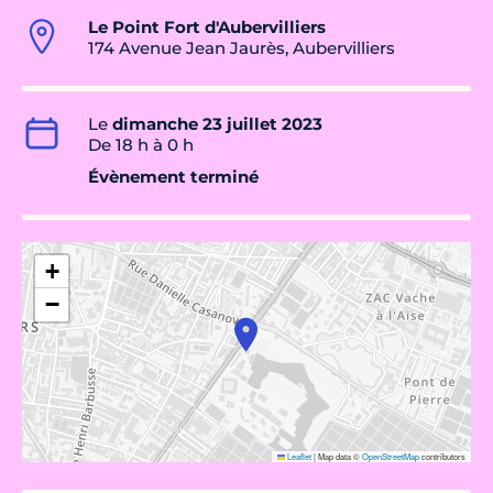
Le Point Fort d'Aubervilliers
174 Avenue Jean Jaurès, Aubervilliers
Le
dimanche 23 juillet 2023
De 18 h à 0 h
Évènement terminé
+
−
Leaflet
|
Map data ©
OpenStreetMap
contributors