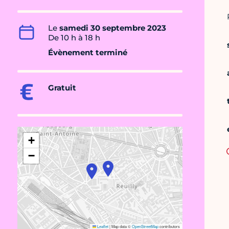
Le
samedi 30 septembre 2023
De 10 h à 18 h
Évènement terminé
Gratuit
+
−
Leaflet
|
Map data ©
OpenStreetMap
contributors