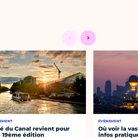
EMENT
ÉVÈNEMENT
té du Canal revient pour
Où voir la vas
 19ème édition
infos pratiqu