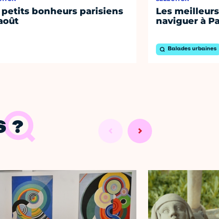
 petits bonheurs parisiens
Les meilleurs
août
naviguer à Pa
Balades urbaines
 ?