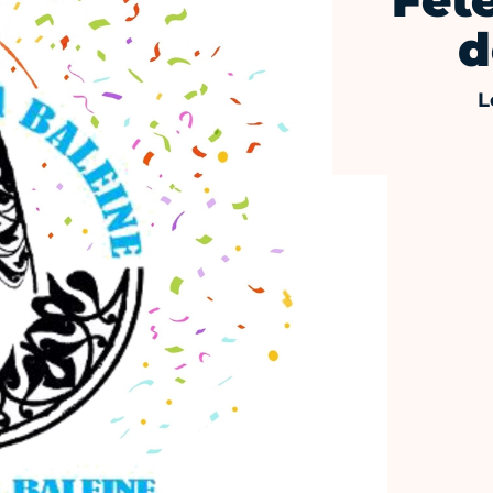
Fête
d
L