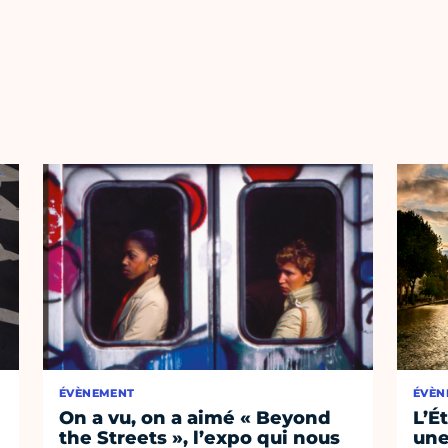
ÉVÈNEMENT
ÉVÈN
On a vu, on a aimé « Beyond
L’É
the Streets », l’expo qui nous
une