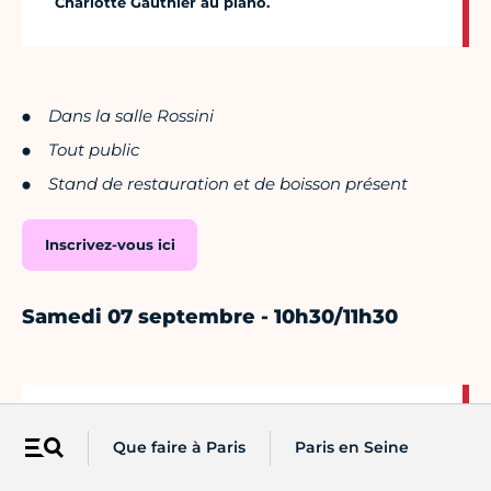
Charlotte Gauthier au piano.
Dans la salle Rossini
Tout public
Stand de restauration et de boisson présent
Inscrivez-vous ici
Samedi 07 septembre - 10h30/11h30
Théâtre du Châtelet
Que faire à Paris
Paris en Seine
Menu
Un spectacle musical d'éveil pour les enfants
intitulé "DODO TU BABA" avec Elodie Milo,