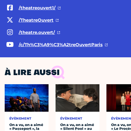
/theatreouvert1/
/TheatreOuvert
/theatre.ouvert/
/c/Th%C3%A9%C3%A2treOuvertParis
À LIRE AUSSI
ÉVÈNEMENT
ÉVÈNEMENT
ÉVÈNEMEN
On a vu, on a aimé
On a vu, on a aimé
On a vu, o
« Passeport », la
« Silent Pool » au
« Le Procè