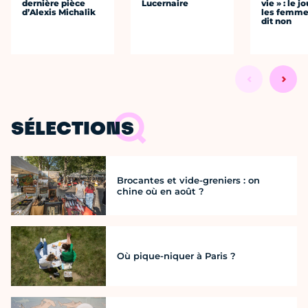
dernière pièce
Lucernaire
vie » : le j
d’Alexis Michalik
les femme
dit non
SÉLECTIONS
Brocantes et vide-greniers : on
chine où en août ?
Où pique-niquer à Paris ?