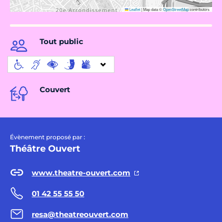
Leaflet
|
Map data ©
OpenStreetMap
contributors
Tout public
Couvert
Évènement proposé par :
Théâtre Ouvert
www.theatre-ouvert.com
01 42 55 55 50
resa@theatreouvert.com