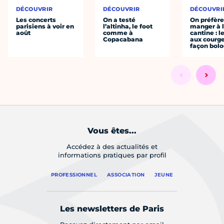
DÉCOUVRIR
DÉCOUVRIR
DÉCOUVRI
Les concerts
On a testé
On préfèr
parisiens à voir en
l’altinha, le foot
manger à 
août
comme à
cantine : l
Copacabana
aux courge
façon bol
Vous êtes...
Accédez à des actualités et
informations pratiques par profil
PROFESSIONNEL
ASSOCIATION
JEUNE
Les newsletters de Paris