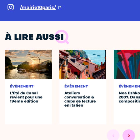
/mairie10paris/
À LIRE AUSSI
ÉVÈNEMENT
ÉVÈNEMENT
ÉVÈNEMEN
L’Été du Canal
Ateliers
Noa Eshkol
revient pour une
conversation &
2007. Dans
19ème édition
clubs de lecture
compositi
en italien