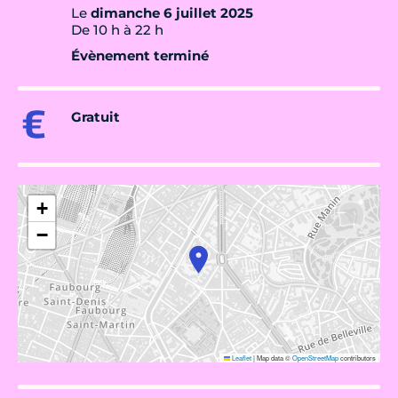
Le
dimanche 6 juillet 2025
De 10 h à 22 h
Évènement terminé
Gratuit
+
−
Leaflet
|
Map data ©
OpenStreetMap
contributors