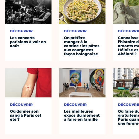
DÉCOUVRIR
DÉCOUVRIR
DÉCOUVRI
Les concerts
On préfère
Connaisse
parisiens à voir en
manger à la
l’histoire 
août
cantine : les pâtes
amants ma
aux courgettes
Héloïse et
façon bolognaise
Abélard ?
DÉCOUVRIR
DÉCOUVRIR
DÉCOUVRI
Où donner son
Les meilleures
Où faire d
sang à Paris cet
expos du moment
gratuitem
été ?
à faire en famille
Paris quan
une femm