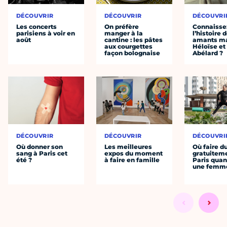
DÉCOUVRIR
DÉCOUVRIR
DÉCOUVRI
Les concerts
On préfère
Connaisse
parisiens à voir en
manger à la
l’histoire 
août
cantine : les pâtes
amants ma
aux courgettes
Héloïse et
façon bolognaise
Abélard ?
DÉCOUVRIR
DÉCOUVRIR
DÉCOUVRI
Où donner son
Les meilleures
Où faire d
sang à Paris cet
expos du moment
gratuitem
été ?
à faire en famille
Paris quan
une femm