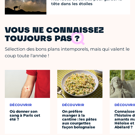
tête dans les étoiles
VOUS NE CONNAISSEZ
TOUJOURS PAS ?
Sélection des bons plans intemporels, mais qui valent le
coup toute l'année !
DÉCOUVRIR
DÉCOUVRIR
DÉCOUVRI
Où donner son
On préfère
Connaisse
sang à Paris cet
manger à la
l’histoire 
été ?
cantine : les pâtes
amants ma
aux courgettes
Héloïse et
façon bolognaise
Abélard ?