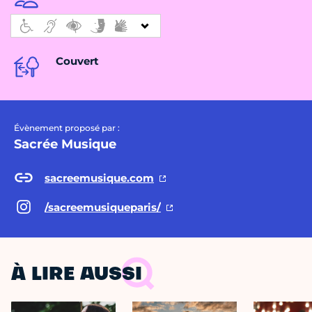
Couvert
Évènement proposé par :
Sacrée Musique
sacreemusique.com
/sacreemusiqueparis/
À LIRE AUSSI