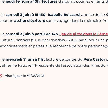
- le
jeudi 1er juin à 10h
:
lectures
d'albums pour les enfants d
- le
samedi 3 juin à 15h30
:
Isabelle Boissard
, autrice de
La f
pour un
atelier d'écriture
sur le voyage dans la mémoire. Po
- le
samedi 3 juin à partir de 14h
:
jeu de piste
dans le 5ème
Culturel Irlandais (5 rue des Irlandais 75005 Paris) pour un
arrondissement et partez à la recherche de notre personna
- le
mercredi 7 juin à 11h
: lecture de contes du
Père Castor
p
Catherine Faucher (Présidente de l'association des Amis du 
Mise à jour le 30/05/2023