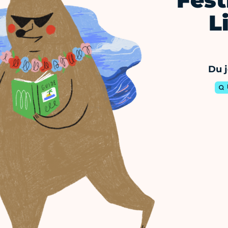
Fest
L
Du j