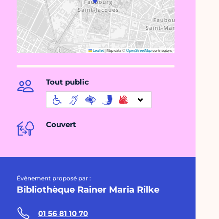
Leaflet
|
Map data ©
OpenStreetMap
contributors
Tout public
Couvert
Évènement proposé par :
Bibliothèque Rainer Maria Rilke
01 56 81 10 70