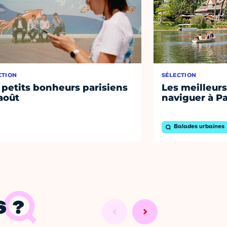
CTION
SÉLECTION
 petits bonheurs parisiens
Les meilleurs
août
naviguer à Pa
Balades urbaines
 ?