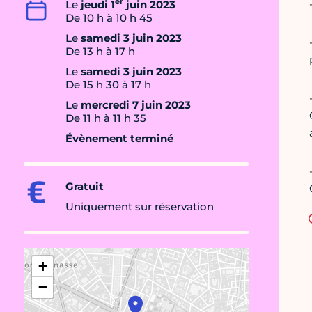
er
Le
jeudi 1
juin 2023
De 10 h à 10 h 45
Le
samedi 3 juin 2023
De 13 h à 17 h
Le
samedi 3 juin 2023
De 15 h 30 à 17 h
Le
mercredi 7 juin 2023
De 11 h à 11 h 35
Évènement terminé
Gratuit
Uniquement sur réservation
+
−