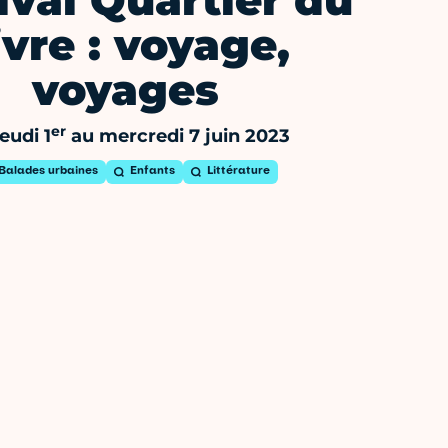
ival Quartier du
ivre : voyage,
voyages
er
eudi 1
au mercredi 7 juin 2023
Balades urbaines
Enfants
Littérature