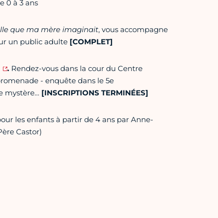
e 0 à 3 ans
ille que ma mère imaginait
, vous accompagne
ur un public adulte
[COMPLET]
.
Rendez-vous dans la cour du Centre
e promenade - enquête dans le 5e
ge mystère…
[INSCRIPTIONS TERMINÉES]
our les enfants à partir de 4 ans par Anne-
Père Castor)