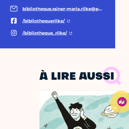
bibliotheque.rainer-maria.rilke@paris.fr
/bibliothequerilke/
/bibliotheque_rilke/
À LIRE AUSSI