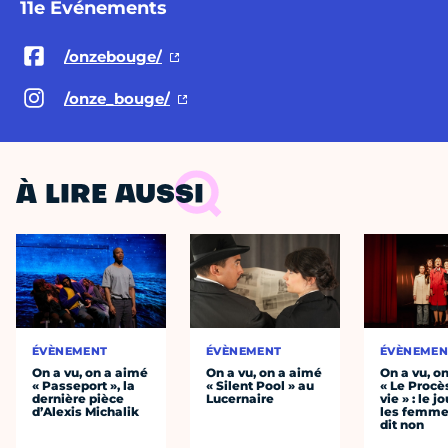
11e Événements
/onzebouge/
/onze_bouge/
À LIRE AUSSI
ÉVÈNEMENT
ÉVÈNEMENT
ÉVÈNEMEN
On a vu, on a aimé
On a vu, on a aimé
On a vu, o
« Passeport », la
« Silent Pool » au
« Le Procè
dernière pièce
Lucernaire
vie » : le j
d’Alexis Michalik
les femme
dit non