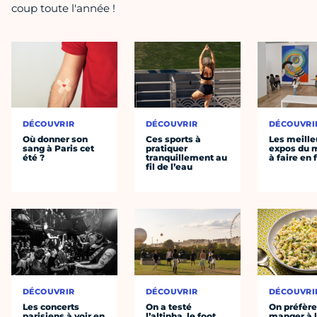
coup toute l'année !
DÉCOUVRIR
DÉCOUVRIR
DÉCOUVRI
Où donner son
Ces sports à
Les meille
sang à Paris cet
pratiquer
expos du
été ?
tranquillement au
à faire en 
fil de l’eau
DÉCOUVRIR
DÉCOUVRIR
DÉCOUVRI
Les concerts
On a testé
On préfèr
parisiens à voir en
l’altinha, le foot
manger à 