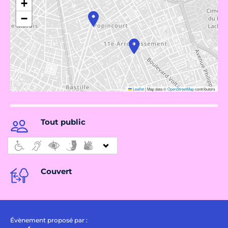
+
−
Leaflet
|
Map data ©
OpenStreetMap
contributors
Tout public
Couvert
Évènement proposé par :