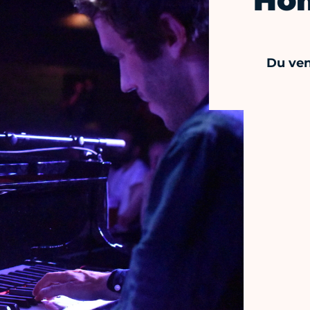
Ho
Du ven