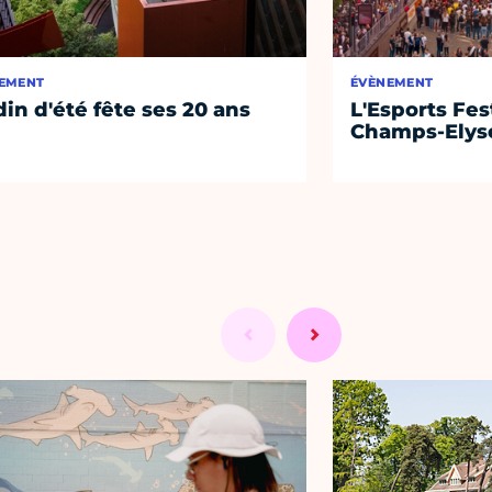
EMENT
ÉVÈNEMENT
din d'été fête ses 20 ans
L'Esports Fest
Champs-Elys