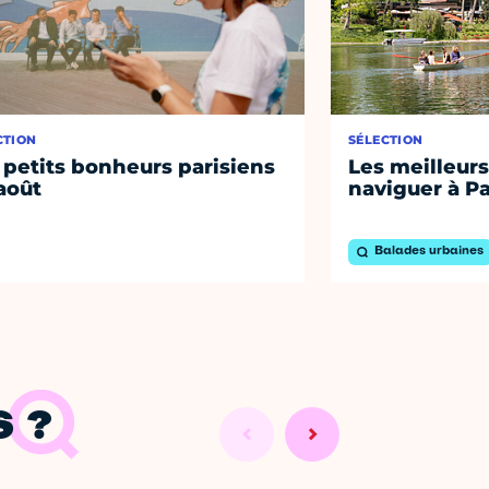
CTION
SÉLECTION
 petits bonheurs parisiens
Les meilleurs
août
naviguer à Pa
Balades urbaines
 ?