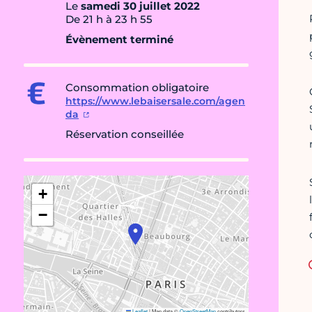
Le
samedi 30 juillet 2022
De 21 h à 23 h 55
Évènement terminé
Consommation obligatoire
https://www.lebaisersale.com/agen
da
Réservation conseillée
+
−
Leaflet
|
Map data ©
OpenStreetMap
contributors