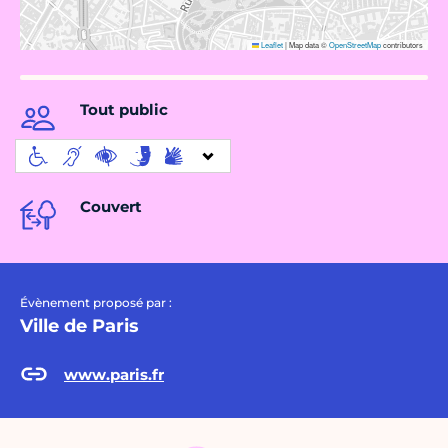
Leaflet
|
Map data ©
OpenStreetMap
contributors
Tout public
Couvert
Évènement proposé par :
Ville de Paris
www.paris.fr