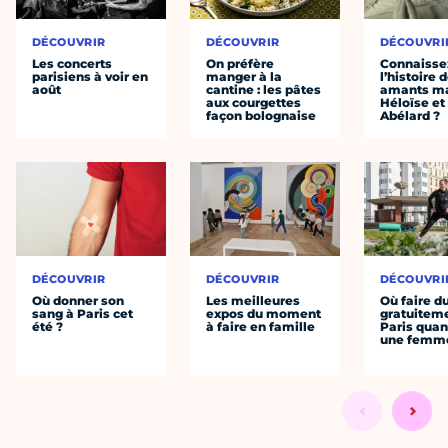
DÉCOUVRIR
DÉCOUVRIR
DÉCOUVRI
Les concerts
On préfère
Connaisse
parisiens à voir en
manger à la
l’histoire 
août
cantine : les pâtes
amants ma
aux courgettes
Héloïse et
façon bolognaise
Abélard ?
DÉCOUVRIR
DÉCOUVRIR
DÉCOUVRI
Où donner son
Les meilleures
Où faire d
sang à Paris cet
expos du moment
gratuitem
été ?
à faire en famille
Paris quan
une femm