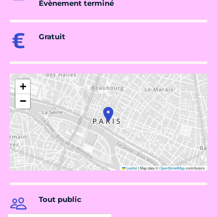
Évènement terminé
Gratuit
+
−
Leaflet
|
Map data ©
OpenStreetMap
contributors
Tout public