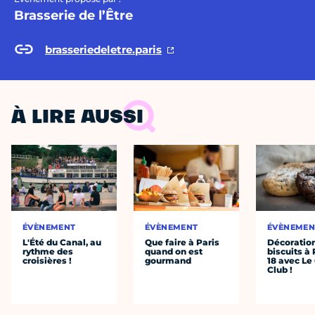
Brasserie de l’Être
brasseriedeletre.paris
À LIRE AUSSI
ÉVÈNEMENT
ÉVÈNEMENT
ÉVÈNEMEN
L'Été du Canal, au
Que faire à Paris
Décoratio
rythme des
quand on est
biscuits à 
croisières !
gourmand
18 avec Le
Club !