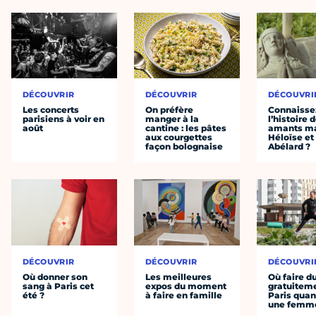
DÉCOUVRIR
DÉCOUVRIR
DÉCOUVRI
Les concerts
On préfère
Connaisse
parisiens à voir en
manger à la
l’histoire 
août
cantine : les pâtes
amants ma
aux courgettes
Héloïse et
façon bolognaise
Abélard ?
DÉCOUVRIR
DÉCOUVRIR
DÉCOUVRI
Où donner son
Les meilleures
Où faire d
sang à Paris cet
expos du moment
gratuitem
été ?
à faire en famille
Paris quan
une femm