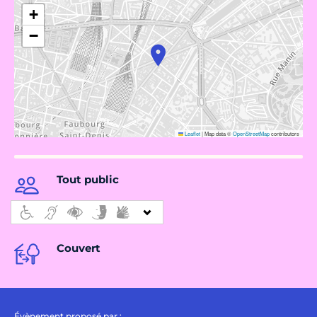
+
−
Leaflet
|
Map data ©
OpenStreetMap
contributors
Tout public
Couvert
Évènement proposé par :