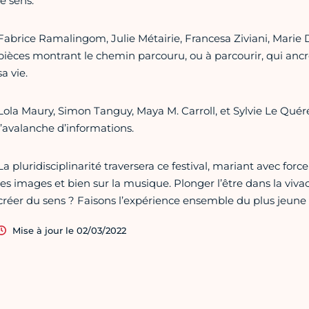
le sens.
Fabrice Ramalingom, Julie Métairie, Francesa Ziviani, Mari
pièces montrant le chemin parcouru, ou à parcourir, qui ancre
sa vie.
Lola Maury, Simon Tanguy, Maya M. Carroll, et Sylvie Le Quéré
l’avalanche d’informations.
La pluridisciplinarité traversera ce festival, mariant avec force 
les images et bien sur la musique. Plonger l’être dans la vivac
créer du sens ? Faisons l’expérience ensemble du plus jeune
Mise à jour le 02/03/2022