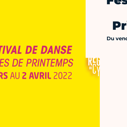
Fes
Pr
Du vend