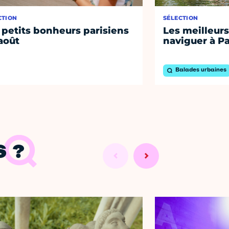
CTION
SÉLECTION
 petits bonheurs parisiens
Les meilleurs
août
naviguer à Pa
Balades urbaines
 ?