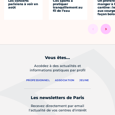
Les concerts
Ces sports à
On préfèr
parisiens à voir en
pratiquer
manger à 
août
tranquillement au
cantine : l
fil de l’eau
aux courge
façon bol
Vous êtes...
Accédez à des actualités et
informations pratiques par profil
PROFESSIONNEL
ASSOCIATION
JEUNE
Les newsletters de Paris
Recevez directement par email
l'actualité de vos centres d'intérêt