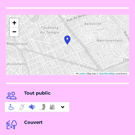
+
−
Leaflet
|
Map data ©
OpenStreetMap
contributors
Tout public
Couvert