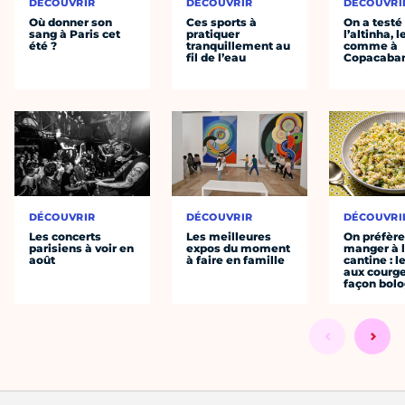
DÉCOUVRIR
DÉCOUVRIR
DÉCOUVRI
Où donner son
Ces sports à
On a testé
sang à Paris cet
pratiquer
l’altinha, l
été ?
tranquillement au
comme à
fil de l’eau
Copacaba
DÉCOUVRIR
DÉCOUVRIR
DÉCOUVRI
Les concerts
Les meilleures
On préfèr
parisiens à voir en
expos du moment
manger à 
août
à faire en famille
cantine : l
aux courge
façon bol