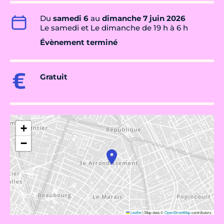
Du
samedi 6
au
dimanche 7 juin 2026
Le samedi et Le dimanche de 19 h à 6 h
Évènement terminé
Gratuit
+
−
Leaflet
|
Map data ©
OpenStreetMap
contributors