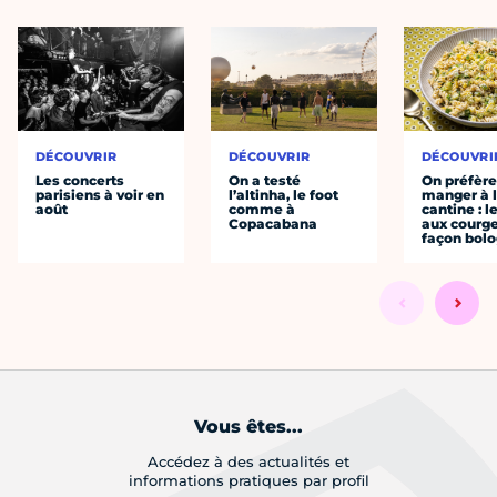
DÉCOUVRIR
DÉCOUVRIR
DÉCOUVRI
Les concerts
On a testé
On préfèr
parisiens à voir en
l’altinha, le foot
manger à 
août
comme à
cantine : l
Copacabana
aux courge
façon bol
Vous êtes...
Accédez à des actualités et
informations pratiques par profil