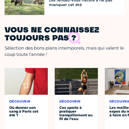
Les rendez-vous nature à ne pas
manquer cet été
VOUS NE CONNAISSEZ
TOUJOURS PAS ?
Sélection des bons plans intemporels, mais qui valent le
coup toute l'année !
DÉCOUVRIR
DÉCOUVRIR
DÉCOUVRI
Où donner son
Ces sports à
Les meille
sang à Paris cet
pratiquer
expos du
été ?
tranquillement au
à faire en 
fil de l’eau