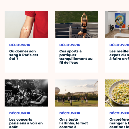
DÉCOUVRIR
DÉCOUVRIR
DÉCOUVRI
Où donner son
Ces sports à
Les meille
sang à Paris cet
pratiquer
expos du
été ?
tranquillement au
à faire en 
fil de l’eau
DÉCOUVRIR
DÉCOUVRIR
DÉCOUVRI
Les concerts
On a testé
On préfèr
parisiens à voir en
l’altinha, le foot
manger à 
août
comme à
cantine : l