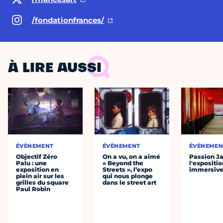
/fondationfrances/
À LIRE AUSSI
ÉVÈNEMENT
ÉVÈNEMENT
ÉVÈNEMEN
Objectif Zéro
On a vu, on a aimé
Passion J
Palu : une
« Beyond the
l'expositio
exposition en
Streets », l’expo
immersiv
plein air sur les
qui nous plonge
grilles du square
dans le street art
Paul Robin