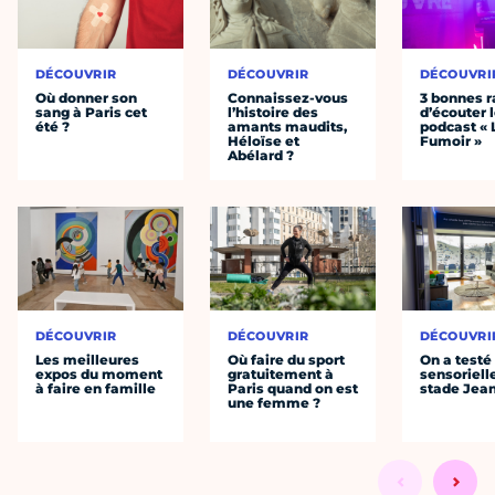
DÉCOUVRIR
DÉCOUVRIR
DÉCOUVRI
Où donner son
Connaissez-vous
3 bonnes r
sang à Paris cet
l’histoire des
d’écouter 
été ?
amants maudits,
podcast « 
Héloïse et
Fumoir »
Abélard ?
DÉCOUVRIR
DÉCOUVRIR
DÉCOUVRI
Les meilleures
Où faire du sport
On a testé 
expos du moment
gratuitement à
sensoriell
à faire en famille
Paris quand on est
stade Jea
une femme ?