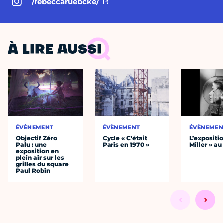
/rebeccaruebcke/
À LIRE AUSSI
ÉVÈNEMENT
ÉVÈNEMENT
ÉVÈNEMEN
Objectif Zéro
Cycle « C'était
L’expositi
Palu : une
Paris en 1970 »
Miller » a
exposition en
plein air sur les
grilles du square
Paul Robin