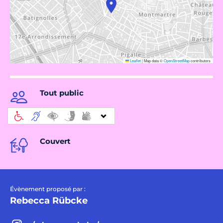
Leaflet
|
Map data ©
OpenStreetMap
contributors
Tout public
Couvert
Évènement proposé par :
Rebecca Rübcke