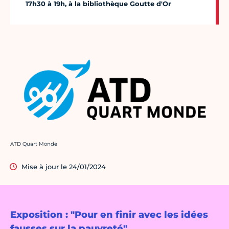
17h30 à 19h, à la bibliothèque Goutte d'Or
Crédit photo :
ATD Quart Monde
Mise à jour le 24/01/2024
Exposition : "Pour en finir avec les idées
fausses sur la pauvreté"