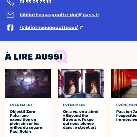
01 53 09 23 10
bibliotheque.goutte-dor@paris.fr
/bibliothequegouttedor/
À LIRE AUSSI
ÉVÈNEMENT
ÉVÈNEMENT
ÉVÈNEMEN
Objectif Zéro
On a vu, on a aimé
Passion J
Palu : une
« Beyond the
l'expositio
exposition en
Streets », l’expo
immersiv
plein air sur les
qui nous plonge
grilles du square
dans le street art
Paul Robin