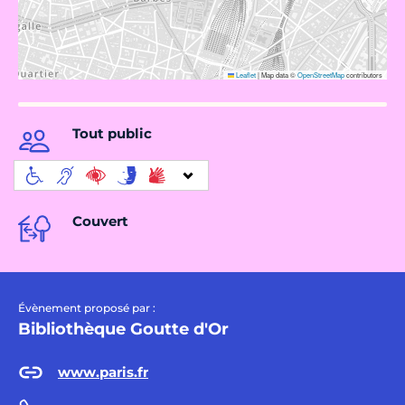
Leaflet
|
Map data ©
OpenStreetMap
contributors
Tout public
Couvert
Évènement proposé par :
Bibliothèque Goutte d'Or
www.paris.fr