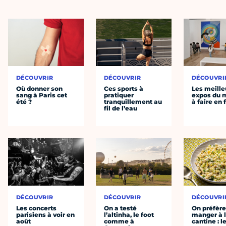
DÉCOUVRIR
DÉCOUVRIR
DÉCOUVRI
Où donner son
Ces sports à
Les meille
sang à Paris cet
pratiquer
expos du
été ?
tranquillement au
à faire en 
fil de l’eau
DÉCOUVRIR
DÉCOUVRIR
DÉCOUVRI
Les concerts
On a testé
On préfèr
parisiens à voir en
l’altinha, le foot
manger à 
août
comme à
cantine : l