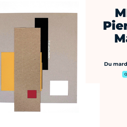
M
Pie
M
Du mardi