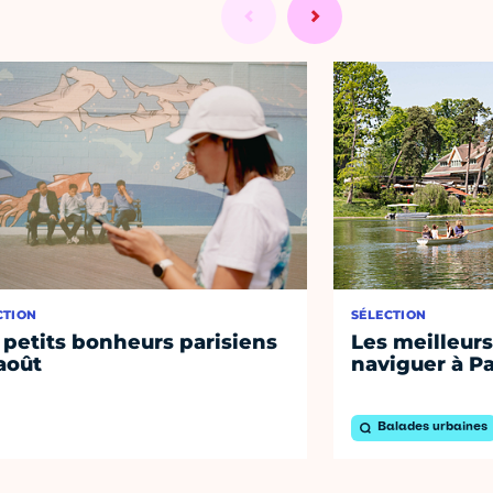
CTION
SÉLECTION
 petits bonheurs parisiens
Les meilleurs
août
naviguer à Pa
Balades urbaines