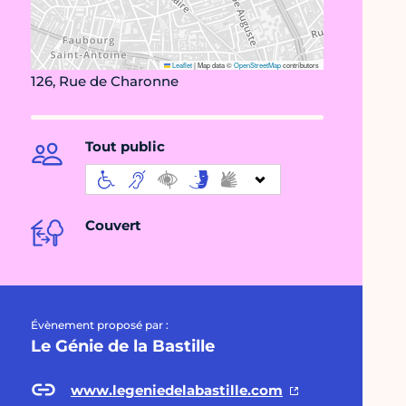
Leaflet
|
Map data ©
OpenStreetMap
contributors
126, Rue de Charonne
Tout public
Couvert
Évènement proposé par :
Le Génie de la Bastille
www.legeniedelabastille.com