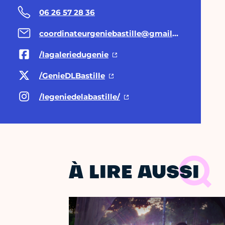
06 26 57 28 36
coordinateurgeniebastille@gmail.com
/lagaleriedugenie
/GenieDLBastille
/legeniedelabastille/
À LIRE AUSSI