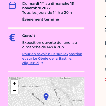
er
Du
mardi 1
au
dimanche 13
novembre 2022
Tous les jours de 14 h à 20 h
Évènement terminé
Gratuit
Exposition ouverte du lundi au
dimanche de 14h à 20h
Pour en savoir plus sur l'exposition
et sur Le Génie de la Bastille,
cliquez ici
+
−