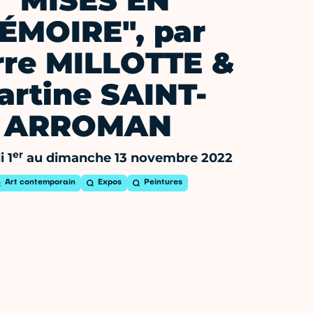
"MISES EN
ÉMOIRE", par
rre MILLOTTE &
artine SAINT-
ARROMAN
er
 1
au dimanche 13 novembre 2022
Art contemporain
Expos
Peintures