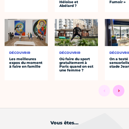
Héloïse et
Fumoir »
Abélard ?
DÉCOUVRIR
DÉCOUVRIR
DÉCOUVRI
Les meilleures
Où faire du sport
On a testé 
expos du moment
gratuitement à
sensoriell
à faire en famille
Paris quand on est
stade Jea
une femme ?
Vous êtes...