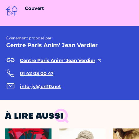
Couvert
Évènement proposé par :
Centre Paris Anim' Jean Verdier
Centre Paris Anim' Jean Verdier
01 42 03 00 47
info-jv@crl10.net
À LIRE AUSSI