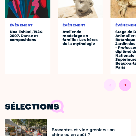
ÉVÈNEMENT
ÉVÈNEMENT
ÉVÈNEMEN
Noa Eshkol, 1924-
Atelier de
Stage de 
2007. Danse et
modelage en
Animalier 
compositions
famille : Les héros
Botanique
de la mythologie
Jardin des
- Professe
diplômé de
Nationale
Supérieur
Beaux-art
Paris
SÉLECTIONS
Brocantes et vide-greniers : on
chine où en août ?