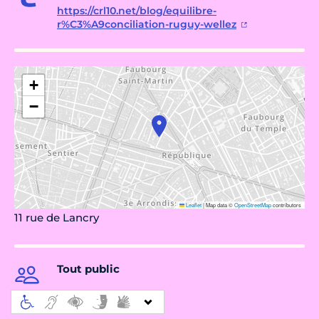
https://crl10.net/blog/equilibre-
r%C3%A9conciliation-ruguy-wellez
+
−
Leaflet
|
Map data ©
OpenStreetMap
contributors
11 rue de Lancry
Tout public