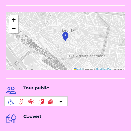
+
−
Leaflet
|
Map data ©
OpenStreetMap
contributors
Tout public
Couvert