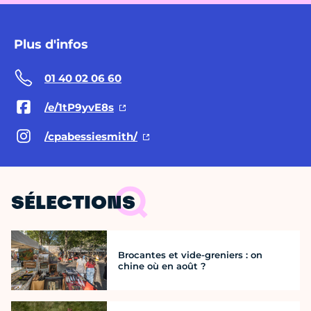
Plus d'infos
01 40 02 06 60
/e/1tP9yvE8s
/cpabessiesmith/
SÉLECTIONS
Brocantes et vide-greniers : on
chine où en août ?