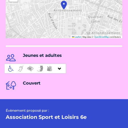
Leaflet
|
Map data ©
OpenStreetMap
contributors
Jeunes et adultes
Couvert
Évènement proposé par :
Association Sport et Loisirs 6e