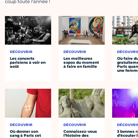
coup toute l'année !
DÉCOUVRIR
DÉCOUVRIR
DÉCOUVRI
Les concerts
Les meilleures
Où faire d
parisiens à voir en
expos du moment
gratuitem
août
à faire en famille
Paris quan
une femm
DÉCOUVRIR
DÉCOUVRIR
DÉCOUVRI
Où donner son
Connaissez-vous
3 bonnes r
sang à Paris cet
l’histoire des
d’écouter 