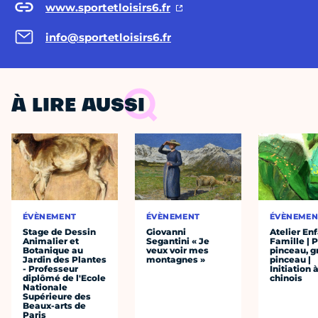
www.sportetloisirs6.fr
info@sportetloisirs6.fr
À LIRE AUSSI
ÉVÈNEMENT
ÉVÈNEMENT
ÉVÈNEMEN
Stage de Dessin
Giovanni
Atelier En
Animalier et
Segantini « Je
Famille | P
Botanique au
veux voir mes
pinceau, g
Jardin des Plantes
montagnes »
pinceau |
- Professeur
Initiation à
diplômé de l'Ecole
chinois
Nationale
Supérieure des
Beaux-arts de
Paris