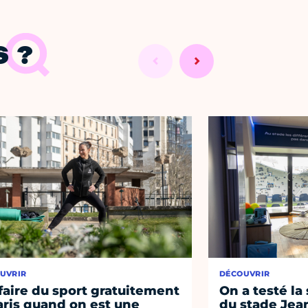
 ?
UVRIR
DÉCOUVRIR
faire du sport gratuitement
On a testé la 
aris quand on est une
du stade Jea