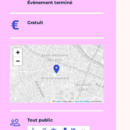
Évènement terminé
Gratuit
+
−
Leaflet
|
Map data ©
OpenStreetMap
contributors
Tout public