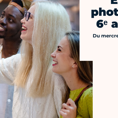
E
phot
6ᵉ 
Du mercre