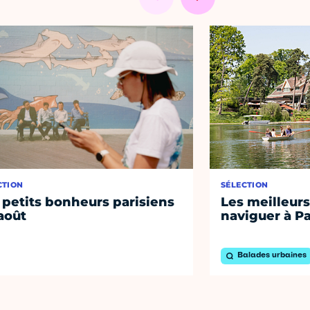
CTION
SÉLECTION
 petits bonheurs parisiens
Les meilleurs
août
naviguer à Pa
Balades urbaines