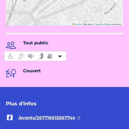
Leaflet
|
Map data ©
OpenStreetMap
contributors
Tout public
Couvert
Plus d'infos
/events/267716615567744