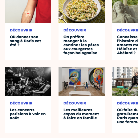
DÉCOUVRIR
DÉCOUVRIR
DÉCOUVRI
Où donner son
On préfère
Connaisse
sang à Paris cet
manger à la
l’histoire 
été ?
cantine : les pâtes
amants ma
aux courgettes
Héloïse et
façon bolognaise
Abélard ?
DÉCOUVRIR
DÉCOUVRIR
DÉCOUVRI
Les concerts
Les meilleures
Où faire d
parisiens à voir en
expos du moment
gratuitem
août
à faire en famille
Paris quan
une femm