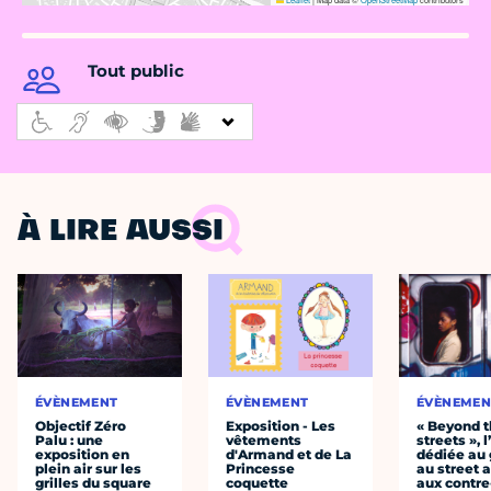
Tout public
À LIRE AUSSI
ÉVÈNEMENT
ÉVÈNEMENT
ÉVÈNEMEN
Objectif Zéro
Exposition - Les
« Beyond 
Palu : une
vêtements
streets », 
exposition en
d'Armand et de La
dédiée au g
plein air sur les
Princesse
au street a
grilles du square
coquette
aux contre