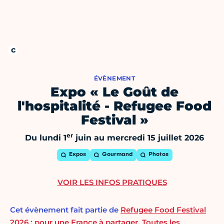
ÉVÈNEMENT
Expo « Le Goût de
l'hospitalité - Refugee Food
Festival »
er
Du lundi 1
juin au mercredi 15 juillet 2026
Expos
Gourmand
Photos
VOIR LES INFOS PRATIQUES
Cet évènement fait partie de
Refugee Food Festival
2026 : pour une France à partager
,
Toutes les