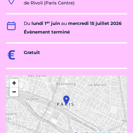
de Rivoli (Paris Centre)
er
Du
lundi 1
juin
au
mercredi 15 juillet 2026
Évènement terminé
Gratuit
+
−
Leaflet
|
Map data ©
OpenStreetMap
contributors