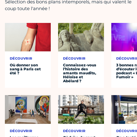
Sélection des bons plans intemporels, mais qui valent le
coup toute l'année !
DÉCOUVRIR
DÉCOUVRIR
DÉCOUVRI
Où donner son
Connaissez-vous
3 bonnes r
sang à Paris cet
l’histoire des
d’écouter 
été ?
amants maudits,
podcast « 
Héloïse et
Fumoir »
Abélard ?
DÉCOUVRIR
DÉCOUVRIR
DÉCOUVRI