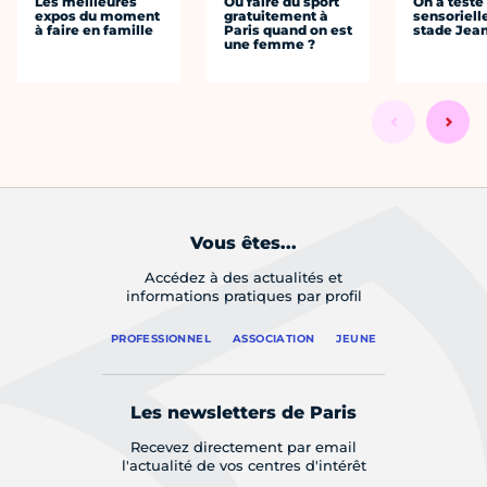
Les meilleures
Où faire du sport
On a testé 
expos du moment
gratuitement à
sensoriell
à faire en famille
Paris quand on est
stade Jea
une femme ?
Vous êtes...
Accédez à des actualités et
informations pratiques par profil
PROFESSIONNEL
ASSOCIATION
JEUNE
Les newsletters de Paris
Recevez directement par email
l'actualité de vos centres d'intérêt