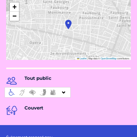
+
−
Leaflet
|
Map data ©
OpenStreetMap
contributors
Tout public
Couvert