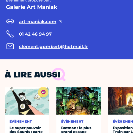
Évènement proposé par :
Galerie Art Maniak
art-maniak.com
01 42 46 94 97
clement.gombert@hotmail.fr
À LIRE AUSSI
ÉVÈNEMENT
ÉVÈNEMENT
ÉVÈNEMEN
Le super pouvoir
Batman : le plus
Exposition
des Sourds : carte
grand escape
Train par 