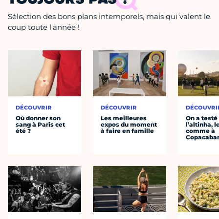
TOUJOURS PAS ?
Sélection des bons plans intemporels, mais qui valent le
coup toute l'année !
DÉCOUVRIR
DÉCOUVRIR
DÉCOUVRI
Où donner son
Les meilleures
On a testé
sang à Paris cet
expos du moment
l’altinha, l
été ?
à faire en famille
comme à
Copacaba