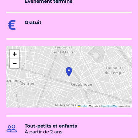
Évènement terminé
Gratuit
+
−
Leaflet
|
Map data ©
OpenStreetMap
contributors
Tout-petits et enfants
À partir de 2 ans