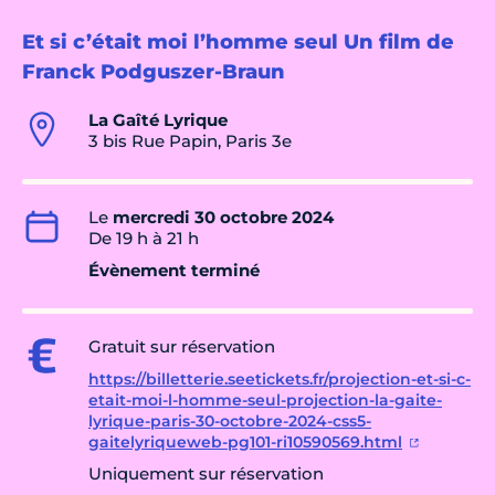
Et si c’était moi l’homme seul Un film de
Franck Podguszer-Braun
La Gaîté Lyrique
3 bis Rue Papin, Paris 3e
Le
mercredi 30 octobre 2024
De 19 h à 21 h
Évènement terminé
Gratuit sur réservation
https://billetterie.seetickets.fr/projection-et-si-c-
etait-moi-l-homme-seul-projection-la-gaite-
lyrique-paris-30-octobre-2024-css5-
gaitelyriqueweb-pg101-ri10590569.html
Uniquement sur réservation