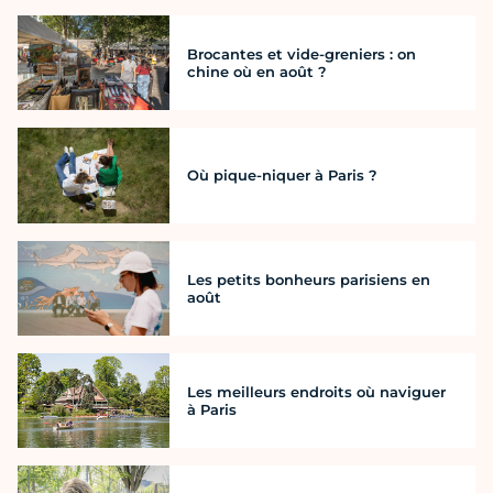
Brocantes et vide-greniers : on
chine où en août ?
Où pique-niquer à Paris ?
Les petits bonheurs parisiens en
août
Les meilleurs endroits où naviguer
à Paris