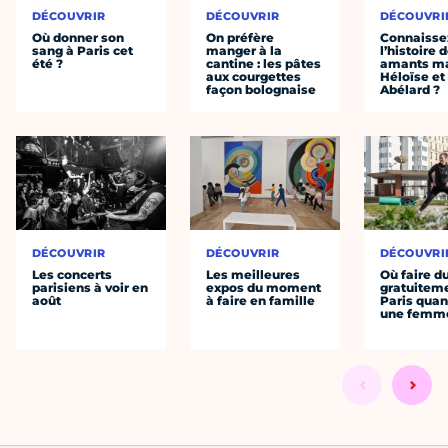
DÉCOUVRIR
DÉCOUVRIR
DÉCOUVRI
Où donner son
On préfère
Connaisse
sang à Paris cet
manger à la
l’histoire 
été ?
cantine : les pâtes
amants ma
aux courgettes
Héloïse et
façon bolognaise
Abélard ?
DÉCOUVRIR
DÉCOUVRIR
DÉCOUVRI
Les concerts
Les meilleures
Où faire d
parisiens à voir en
expos du moment
gratuitem
août
à faire en famille
Paris quan
une femm