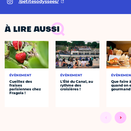
/petitesodyssees/
À LIRE AUSSI
ÉVÈNEMENT
ÉVÈNEMENT
ÉVÈNEMEN
Cueillez des
L'Été du Canal, au
Que faire 
fraises
rythme des
quand on 
parisiennes chez
croisières !
gourmand
Fragola !