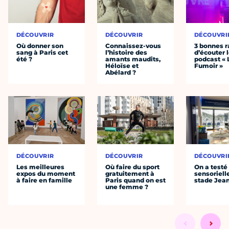
DÉCOUVRIR
DÉCOUVRIR
DÉCOUVRI
Où donner son
Connaissez-vous
3 bonnes r
sang à Paris cet
l’histoire des
d’écouter 
été ?
amants maudits,
podcast « 
Héloïse et
Fumoir »
Abélard ?
DÉCOUVRIR
DÉCOUVRIR
DÉCOUVRI
Les meilleures
Où faire du sport
On a testé 
expos du moment
gratuitement à
sensoriell
à faire en famille
Paris quand on est
stade Jea
une femme ?