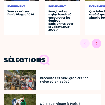
ÉVÈNEMENT
ÉVÈNEMENT
ÉVÈNEMEN
Tout savoir sur
Foot, basket,
Que faire 
Paris Plages 2026
rugby, hand : où
cet été qu
encourager les
aime le fo
équipes
parisiennes pour
la saison 2025-
2026 ?
SÉLECTIONS
Brocantes et vide-greniers : on
chine où en août ?
Où pique-niquer à Paris ?