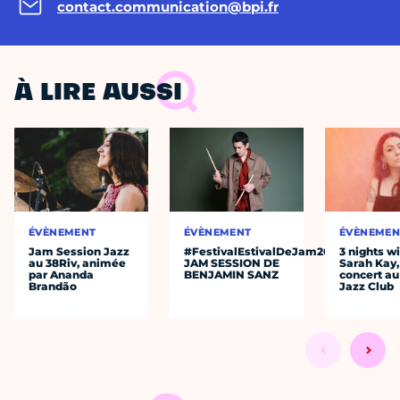
contact.communication@bpi.fr
À LIRE AUSSI
ÉVÈNEMENT
ÉVÈNEMENT
ÉVÈNEMEN
Jam Session Jazz
#FestivalEstivalDeJam2026
3 nights w
au 38Riv, animée
JAM SESSION DE
Sarah Kay,
par Ananda
BENJAMIN SANZ
concert au
Brandão
Jazz Club