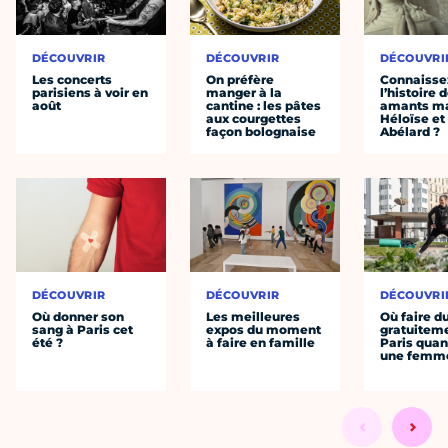
DÉCOUVRIR
DÉCOUVRIR
DÉCOUVRI
Les concerts
On préfère
Connaisse
parisiens à voir en
manger à la
l’histoire 
août
cantine : les pâtes
amants ma
aux courgettes
Héloïse et
façon bolognaise
Abélard ?
DÉCOUVRIR
DÉCOUVRIR
DÉCOUVRI
Où donner son
Les meilleures
Où faire d
sang à Paris cet
expos du moment
gratuitem
été ?
à faire en famille
Paris quan
une femm