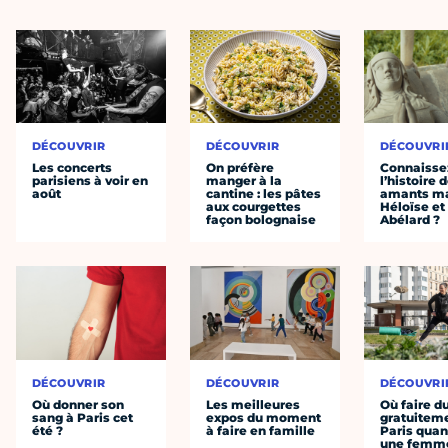
DÉCOUVRIR
DÉCOUVRIR
DÉCOUVRI
Les concerts
On préfère
Connaisse
parisiens à voir en
manger à la
l’histoire 
août
cantine : les pâtes
amants ma
aux courgettes
Héloïse et
façon bolognaise
Abélard ?
DÉCOUVRIR
DÉCOUVRIR
DÉCOUVRI
Où donner son
Les meilleures
Où faire d
sang à Paris cet
expos du moment
gratuitem
été ?
à faire en famille
Paris quan
une femm