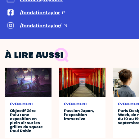
/fondationtaylor
/fondationtaylor/
À LIRE AUSSI
ÉVÈNEMENT
ÉVÈNEMENT
ÉVÈNEMEN
Objectif Zéro
Passion Japon,
Paris Desi
Palu : une
l'exposition
Week, de r
exposition en
immersive
du 10 au 19
plein air sur les
septembr
grilles du square
Paul Robin