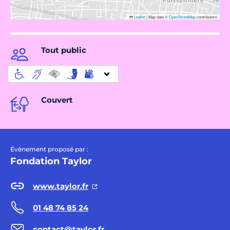
Leaflet
|
Map data ©
OpenStreetMap
contributors
Tout public
Couvert
Évènement proposé par :
Fondation Taylor
www.taylor.fr
01 48 74 85 24
contact@taylor.fr