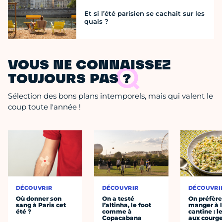
Et si l’été parisien se cachait sur les
quais ?
VOUS NE CONNAISSEZ
TOUJOURS PAS ?
Sélection des bons plans intemporels, mais qui valent le
coup toute l'année !
DÉCOUVRIR
DÉCOUVRIR
DÉCOUVRI
Où donner son
On a testé
On préfèr
sang à Paris cet
l’altinha, le foot
manger à 
été ?
comme à
cantine : l
Copacabana
aux courge