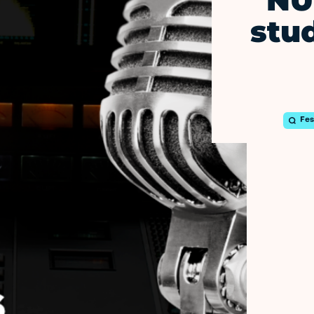
NU
stu
Fes