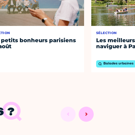
CTION
SÉLECTION
 petits bonheurs parisiens
Les meilleurs
août
naviguer à Pa
Balades urbaines
 ?