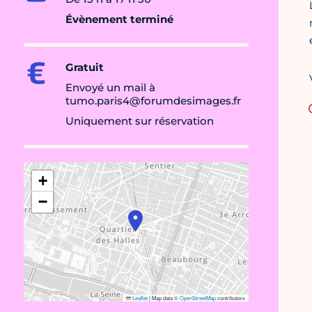
Évènement terminé
Gratuit
Envoyé un mail à
tumo.paris4@forumdesimages.fr
Uniquement sur réservation
+
−
Leaflet
|
Map data ©
OpenStreetMap
contributors