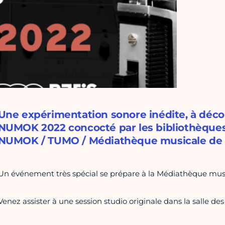
Une expérimentation sonore inédite, à décou
NUMOK 2022 concocté par les bibliothèques 
NUMOK / TUMO / Médiathèque musicale de 
Un événement très spécial se prépare à la Médiathèque musi
Venez assister à une session studio originale dans la salle des