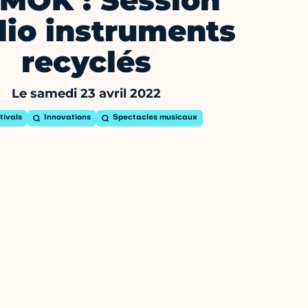
MOK : Session
dio instruments
recyclés
Le samedi 23 avril 2022
tivals
Innovations
Spectacles musicaux