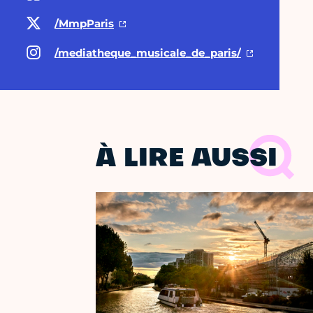
/MmpParis
/mediatheque_musicale_de_paris/
À LIRE AUSSI