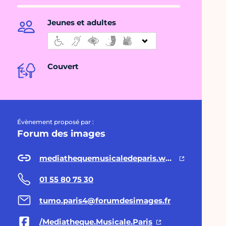
Jeunes et adultes
Couvert
Évènement proposé par :
Forum des images
mediathequemusicaledeparis.wordpress.com
01 55 80 75 30
tumo.paris4@forumdesimages.fr
/Mediatheque.Musicale.Paris